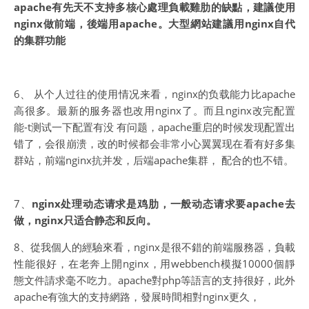
apache有先天不支持多核心處理負載雞肋的缺點，建議使用
nginx做前端，後端用apache。大型網站建議用nginx自代
的集群功能
6、 从个人过往的使用情况来看，nginx的负载能力比apache
高很多。最新的服务器也改用nginx了。而且nginx改完配置
能-t测试一下配置有没 有问题，apache重启的时候发现配置出
错了，会很崩溃，改的时候都会非常小心翼翼现在看有好多集
群站，前端nginx抗并发，后端apache集群， 配合的也不错。
7、
nginx处理动态请求是鸡肋，一般动态请求要apache去
做，nginx只适合静态和反向。
8、從我個人的經驗來看，nginx是很不錯的前端服務器，負載
性能很好，在老奔上開nginx，用webbench模擬10000個靜
態文件請求毫不吃力。apache對php等語言的支持很好，此外
apache有強大的支持網路，發展時間相對nginx更久，