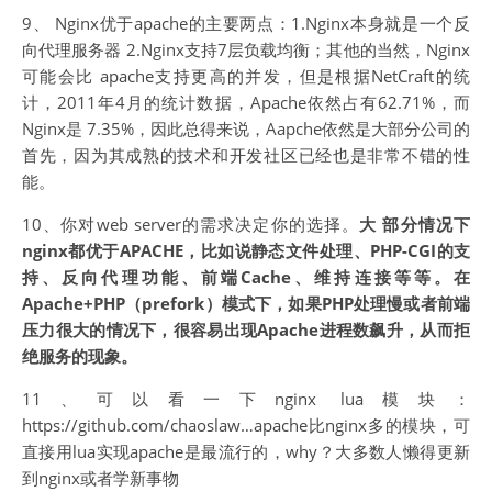
9、 Nginx优于apache的主要两点：1.Nginx本身就是一个反
向代理服务器 2.Nginx支持7层负载均衡；其他的当然，Nginx
可能会比 apache支持更高的并发，但是根据NetCraft的统
计，2011年4月的统计数据，Apache依然占有62.71%，而
Nginx是 7.35%，因此总得来说，Aapche依然是大部分公司的
首先，因为其成熟的技术和开发社区已经也是非常不错的性
能。
10、你对web server的需求决定你的选择。
大 部分情况下
nginx都优于APACHE，比如说静态文件处理、PHP-CGI的支
持、反向代理功能、前端Cache、维持连接等等。在
Apache+PHP（prefork）模式下，如果PHP处理慢或者前端
压力很大的情况下，很容易出现Apache进程数飙升，从而拒
绝服务的现象。
11、可以看一下nginx lua模块：
https://github.com/chaoslaw…apache比nginx多的模块，可
直接用lua实现apache是最流行的，why？大多数人懒得更新
到nginx或者学新事物