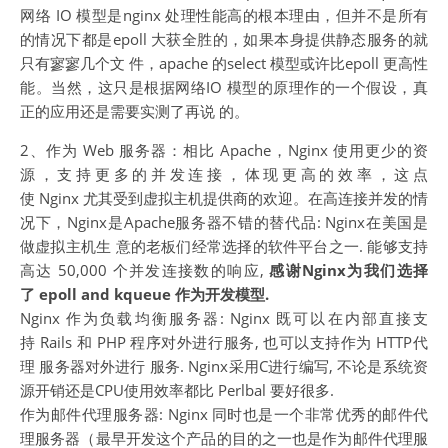
网络 IO 模型是nginx 处理性能高的根本理由，但并不是所有
的情况下都是epoll 大获全胜的，如果本身提供静态服务的就
只有寥寥几个文 件，apache 的select 模型或许比epoll 更高性
能。当然，这只是根据网络IO 模型的原理作的一个假设，真
正的应用还是需要实测了再说 的。
2、作为 Web 服务器：相比 Apache，Nginx 使用更少的资
源，支持更多的并发连接，体现更高的效率，这点
使 Nginx 尤其受到虚拟主机提供商的欢迎。在高连接并发的情
况下，Nginx是Apache服务器不错的替代品: Nginx在美国是
做虚拟主机生 意的老板们经常选择的软件平台之一. 能够支持
高达 50,000 个并发连接数的响应,
感谢Nginx为我们选择
了 epoll and kqueue 作为开发模型.
Nginx 作为负载均衡服务器: Nginx 既可以在内部直接支
持 Rails 和 PHP 程序对外进行服务, 也可以支持作为 HTTP代
理 服务器对外进行 服务. Nginx采用C进行编写, 不论是系统资
源开销还是CPU使用效率都比 Perlbal 要好很多.
作为邮件代理服务器: Nginx 同时也是一个非常优秀的邮件代
理服务器（最早开发这个产品的目的之一也是作为邮件代理服