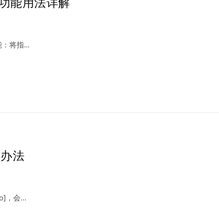
函数功能用法详解
功能：将指…
的办法
o]，会…