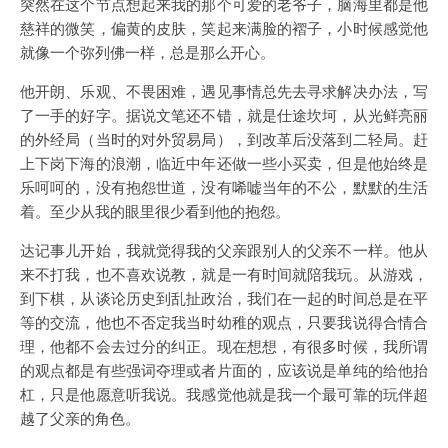
突然在这个节点想起来我的那个可爱的老爷子，脑海里都是他
慈祥的微笑，偏黄的皮肤，笑起来满脸的褶子，小时候感觉他
就像一个弥列佛一样，总是那么开心。
他开朗、乐观、不畏困难，遇见事情总先去寻求解决办法，写
了一手的好字。据说文笔还不错，就是仕途坎坷，从光鲜亮丽
的外经局（当时的对外贸易局），到改革后没落到二轻局。赶
上下岗下海的浪潮，临近中年还做一些小买卖，但是他始终是
乐呵呵的，没有抱怨世道，没有唏嘘当年的不公，默默的生活
着。至少从我的眼里很少看到他的抱怨。
达记事儿开始，我就觉得我的父亲跟别人的父亲不一样。他从
来不打我，也不喜欢说教，就是一有时间就陪我玩。从游戏，
到下棋，从谈论历史到乱扯政治，我们在一起的时间总是在平
等的交流，他也不否定我当时幼稚的观点，只要我说得合情合
理，他都不会去过分的纠正。现在想想，有很多时候，我所谓
的观点都是有些强词夺理或者片面的，应该说是单纯的给他抬
杠，只是他愿意听我说。我感觉他就是我一个最可靠的玩伴超
越了父亲的角色。