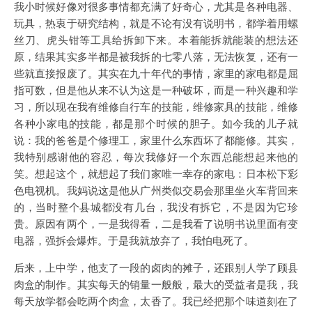
我小时候好像对很多事情都充满了好奇心，尤其是各种电器、
玩具，热衷于研究结构，就是不论有没有说明书，都学着用螺
丝刀、虎头钳等工具给拆卸下来。本着能拆就能装的想法还
原，结果其实多半都是被我拆的七零八落，无法恢复，还有一
些就直接报废了。其实在九十年代的事情，家里的家电都是屈
指可数，但是他从来不认为这是一种破坏，而是一种兴趣和学
习，所以现在我有维修自行车的技能，维修家具的技能，维修
各种小家电的技能，都是那个时候的胆子。如今我的儿子就
说：我的爸爸是个修理工，家里什么东西坏了都能修。其实，
我特别感谢他的容忍，每次我修好一个东西总能想起来他的
笑。想起这个，就想起了我们家唯一幸存的家电：日本松下彩
色电视机。我妈说这是他从广州类似交易会那里坐火车背回来
的，当时整个县城都没有几台，我没有拆它，不是因为它珍
贵。原因有两个，一是我得看，二是我看了说明书说里面有变
电器，强拆会爆炸。于是我就放弃了，我怕电死了。
后来，上中学，他支了一段的卤肉的摊子，还跟别人学了顾县
肉盒的制作。其实每天的销量一般般，最大的受益者是我，我
每天放学都会吃两个肉盒，太香了。我已经把那个味道刻在了